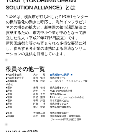
YUSA（YOKOHAMA URBAN
SOLUTION ALLIANCE）とは
YUSAは、横浜市が打ち出したY-PORTセンター
の機能強化の動きに呼応し、海外インフラビジ
ネスの機会の拡大と、新興国の都市課題解決に
貢献するため、市内中小企業が中心となって設
立した法人（平成29年7月6日設立）です。
新興国諸都市等から寄せられる多様な要請に対
し、参画する各企業の連携による最適なソリュ
ーションの提供を目指しています。
役員その他一覧
■代表理事会長 大下
元
会長就任のご挨拶→■
■代表理事副会長 藤枝 慎治 株式会社グーン
■専務理事 中西 武志 カーボンフリーコンサルティング株
式会社
■理事 米田 善治 株式会社オオスミ
■理事 岩本 守 KOEI JAPAN株式会社
■理事 尚和 直生 株式会社Sansei
■
理事 田尻 惠保 T.K.K.エボリューション株式会社
■
理事 平野 邦臣 日本工営株式会社
■
理事 阿
部 博 株式会社マクニカ
■
理事 津守 宏晃 株式会社村田製作所
■
監事 大橋伸二郎 株式会社横浜銀行
■相談役 山下 朋美 横浜市政策経営・国際戦略局
グローバル都市戦略担当理事