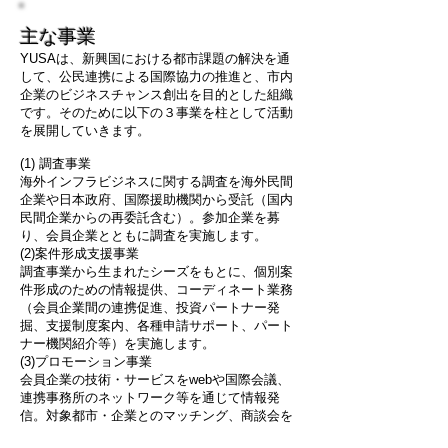
主な事業
YUSAは、新興国における都市課題の解決を通
して、公民連携による国際協力の推進と、市内
企業のビジネスチャンス創出を目的とした組織
です。そのために以下の３事業を柱として活動
を展開していきます。
(1) 調査事業
海外インフラビジネスに関する調査を海外民間
企業や日本政府、国際援助機関から受託（国内
民間企業からの再委託含む）。参加企業を募
り、会員企業とともに調査を実施します。
(2)案件形成支援事業
調査事業から生まれたシーズをもとに、個別案
件形成のための情報提供、コーディネート業務
（会員企業間の連携促進、投資パートナー発
掘、支援制度案内、各種申請サポート、パート
ナー機関紹介等）を実施します。
(3)プロモーション事業
会員企業の技術・サービスをwebや国際会議、
連携事務所のネットワーク等を通じて情報発
信。対象都市・企業とのマッチング、商談会を
設定するとともに、会員企業間の情報交換を進