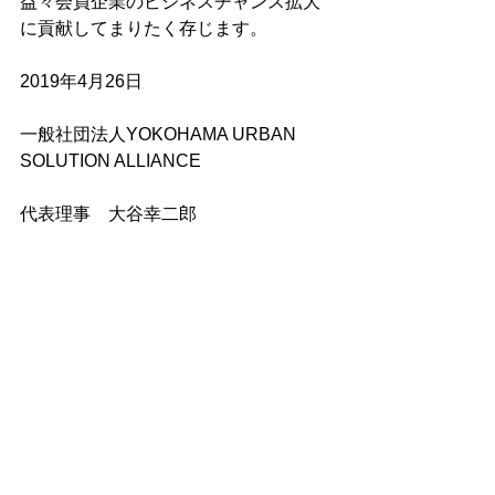
益々会員企業のビジネスチャンス拡大
に貢献してまりたく存じます。
2019年4月26日
一般社団法人YOKOHAMA URBAN 
SOLUTION ALLIANCE
代表理事　大谷幸二郎
タグ：
YUSA活動
〒220-0012
横浜市西区みなとみらい1-1-1
横浜国際協力センター６階
TEL:
045-227-5506