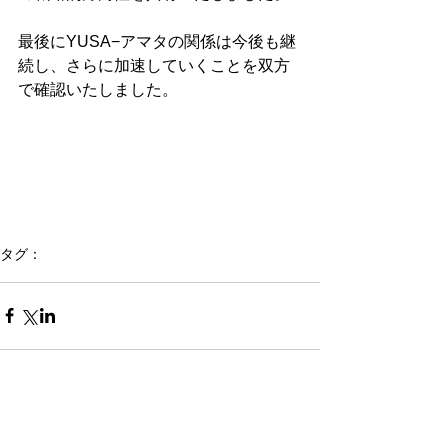
最後にYUSA−アマタの関係は今後も継
続し、さらに加速していくことを双方
で確認いたしました。
タグ：
YUSA活動
会員活動
報道関係
〒220-0012
横浜市西区みなとみらい1-1-1