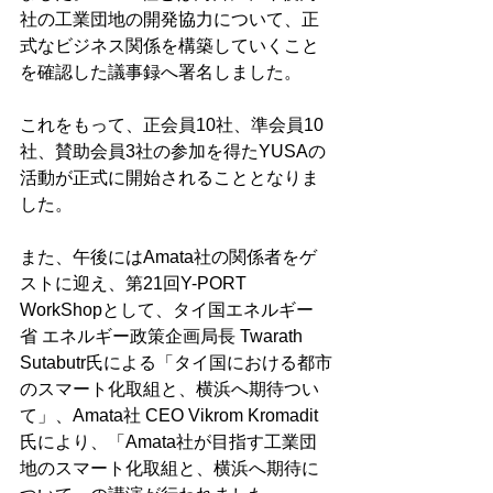
社の工業団地の開発協力について、正
式なビジネス関係を構築していくこと
を確認した議事録へ署名しました。
これをもって、正会員10社、準会員10
社、賛助会員3社の参加を得たYUSAの
活動が正式に開始されることとなりま
した。
また、午後にはAmata社の関係者をゲ
ストに迎え、第21回Y-PORT 
WorkShopとして、タイ国エネルギー
省 エネルギー政策企画局長 Twarath 
Sutabutr氏による「タイ国における都市
のスマート化取組と、横浜へ期待つい
て」、Amata社 CEO Vikrom Kromadit
氏により、「Amata社が目指す工業団
地のスマート化取組と、横浜へ期待に