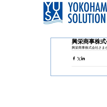
興栄商事株式
興栄商事株式会社さま
〒220-0012
横浜市西区みなとみらい1-1-1
横浜国際協力センター６階