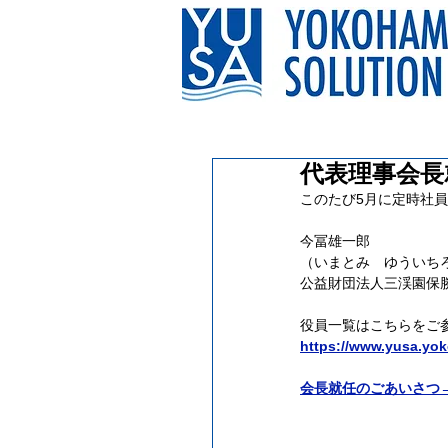
代表理事会長
このたび5月に定時社
今冨雄一郎
（いまとみ　ゆういち
公益財団法人三渓園保勝
役員一覧はこちらをご
https://www.yusa.yo
会長就任のごあいさつ