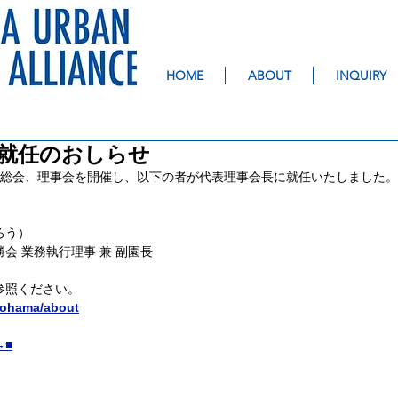
HOME
ABOUT
INQUIRY
就任のおしらせ
員総会、理事会を開催し、以下の者が代表理事会長に就任いたしました。
ろう）
会 業務執行理事 兼 副園長
参照ください。
kohama/about
→■