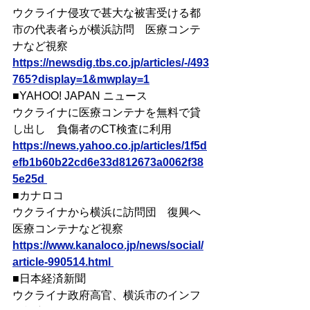
ウクライナ侵攻で甚大な被害受ける都
市の代表者らが横浜訪問　医療コンテ
ナなど視察
https://newsdig.tbs.co.jp/articles/-/493
765?display=1&mwplay=1
■YAHOO! JAPAN ニュース
ウクライナに医療コンテナを無料で貸
し出し　負傷者のCT検査に利用
https://news.yahoo.co.jp/articles/1f5d
efb1b60b22cd6e33d812673a0062f38
5e25d 
■カナロコ
ウクライナから横浜に訪問団　復興へ
医療コンテナなど視察
https://www.kanaloco.jp/news/social/
article-990514.html 
■日本経済新聞
ウクライナ政府高官、横浜市のインフ