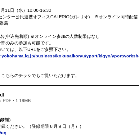
11日（水）10:00-16:30
Tセンター公民連携オフィスGALERIO(ガレリオ)　※オンライン同時配信
際局
0名(申込先着順) ※オンライン参加の人数制限はなし
一部のみの参加も可能です。
いては、以下URLをご参照下さい。
ty.yokohama.lg.jp/business/kokusaikoryu/yport/kigyo/yportworksh
、こちらのチラシでもご覧いただけます。
df
DF • 1.19MB
登録制）
登録ください。（登録期限６月９日（月））
Ruq