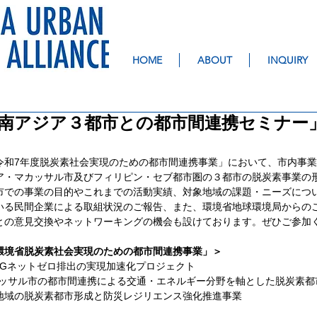
HOME
ABOUT
INQUIRY
南アジア３都市との都市間連携セミナー」
令和7年度脱炭素社会実現のための都市間連携事業」において、市内事
ア・マカッサル市及びフィリピン・セブ都市圏の３都市の脱炭素事業の
市での事業の目的やこれまでの活動実績、対象地域の課題・ニーズにつ
いる民間企業による取組状況のご報告、また、環境省地球環境局からの
との意見交換やネットワーキングの機会も設けております。ぜひご参加
環境省脱炭素社会実現のための都市間連携事業」＞
クGHGネットゼロ排出の実現加速化プロジェクト
-マカッサル市の都市間連携による交通・エネルギー分野を軸とした脱炭素
セブ地域の脱炭素都市形成と防災レジリエンス強化推進事業