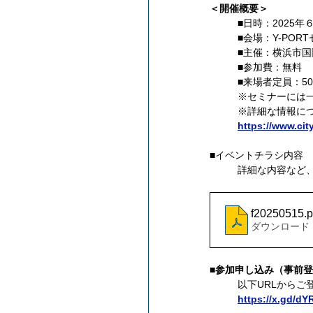
＜開催概要＞
■日時：2025年６月
■会場：Y-POR
■主催：横浜市国
■参加費：無料
■来場者定員：5
※セミナーには
※詳細な情報につ
https://www.ci
■イベントチラシ内容
詳細な内容など
f20250515
.p
ダウンロード：P
■参加申し込み（事前
以下URLからご
https://x.gd/dY